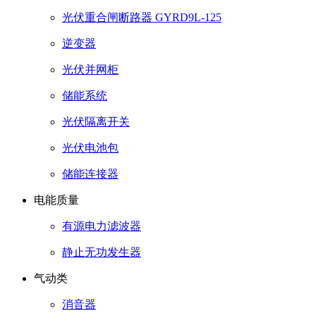
光伏重合闸断路器 GYRD9L-125
逆变器
光伏并网柜
储能系统
光伏隔离开关
光伏电池包
储能连接器
电能质量
有源电力滤波器
静止无功发生器
气动类
消音器