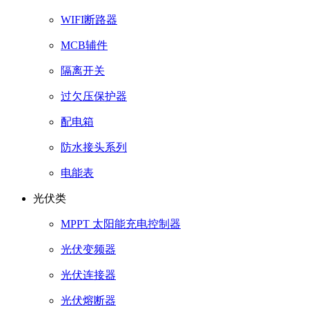
WIFI断路器
MCB辅件
隔离开关
过欠压保护器
配电箱
防水接头系列
电能表
光伏类
MPPT 太阳能充电控制器
光伏变频器
光伏连接器
光伏熔断器