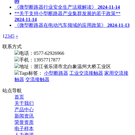
09
《微型断路器行业安全生产法规解读》
2024-11-14
**关于支持小型断路器产业集群发展的若干政策**
2024-11-14
《微型断路器在电动汽车领域的应用政策》
2024-11-13
1
2
3
4
5
»
联系方式
电话：0577-62926966
手机：13957717877
地址：浙江省乐清市北白象温州大桥工业区
Tags标签：
小型断路器
工业交流接触器
家用交流接
触器
交流接触器
站点导航
首页
关于我们
产品中心
新闻资讯
荣誉资质
电子样本
人力资源