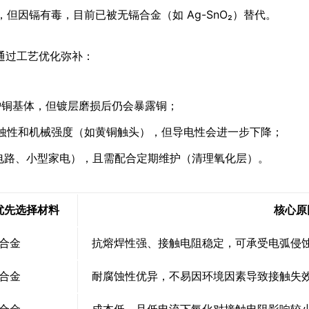
），但因镉有毒，目前已被无镉合金（如 Ag-SnO₂）替代。
通过工艺优化弥补：
保护铜基体，但镀层磨损后仍会暴露铜；
升耐蚀性和机械强度（如黄铜触头），但导电性会进一步下降；
明电路、小型家电），且需配合定期维护（清理氧化层）。
优先选择材料
核心原
合金
抗熔焊性强、接触电阻稳定，可承受电弧侵
合金
耐腐蚀性优异，不易因环境因素导致接触失
合金
成本低，且低电流下氧化对接触电阻影响较