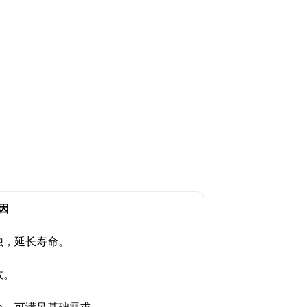
因
蚀，延长寿命。
效。
小，可满足基础需求。