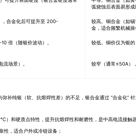
弧烧蚀后表面易形成
，合金化后可提升至 200-
较高。铜合金（如锡青
金，适合频繁机械操
10 倍（随银价波动）。
较低。铜价仅为银的 1
高电流场景）。
较窄（通常≤50A
弥补纯银（软、抗熔焊性差）的不足，银合金通过 “合金化” 
（1455℃）和硬质点特性，提升抗熔焊性和耐磨性，是中高电流接触
触可靠性，适合户外或冷链设备；