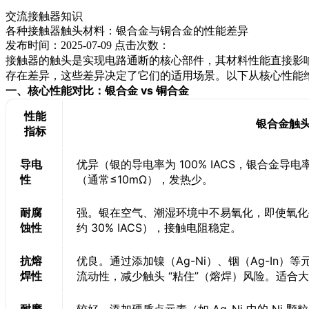
交流接触器知识
各种接触器触头材料：银合金与铜合金的性能差异
发布时间：2025-07-09 点击次数：
接触器的触头是实现电路通断的核心部件，其材料性能直接影
存在差异，这些差异决定了它们的适用场景。以下从核心性能
一、核心性能对比：银合金 vs 铜合金
性能
银合金触
指标
导电
优异（银的导电率为 100% IACS，银合金导电
性
（通常≤10mΩ），发热少。
耐腐
强。银在空气、潮湿环境中不易氧化，即使氧化生
蚀性
约 30% IACS），接触电阻稳定。
抗熔
优良。通过添加镍（Ag-Ni）、铟（Ag-In
焊性
流动性，减少触头 “粘住”（熔焊）风险。适合
耐磨
较好。添加硬质点元素（如 Ag-Ni 中的 Ni