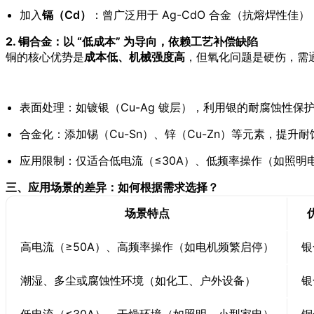
加入
镉（Cd）
：曾广泛用于 Ag-CdO 合金（抗熔焊性佳
2. 铜合金：以 “低成本” 为导向，依赖工艺补偿缺陷
铜的核心优势是
成本低、机械强度高
，但氧化问题是硬伤，需
表面处理：如镀银（Cu-Ag 镀层），利用银的耐腐蚀性
合金化：添加锡（Cu-Sn）、锌（Cu-Zn）等元素，提
应用限制：仅适合低电流（≤30A）、低频率操作（如照
三、应用场景的差异：如何根据需求选择？
场景特点
高电流（≥50A）、高频率操作（如电机频繁启停）
银
潮湿、多尘或腐蚀性环境（如化工、户外设备）
银
低电流（≤30A）、干燥环境（如照明、小型家电）
铜