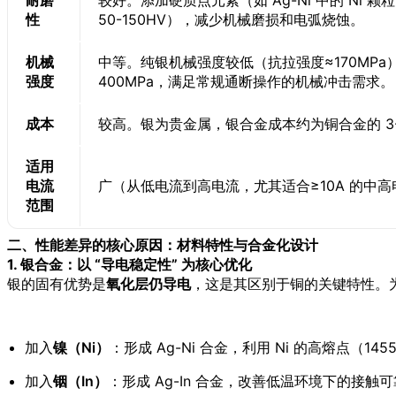
性
50-150HV），减少机械磨损和电弧烧蚀。
机械
中等。纯银机械强度较低（抗拉强度≈170MPa）
强度
400MPa，满足常规通断操作的机械冲击需求。
成本
较高。银为贵金属，银合金成本约为铜合金的 3-
适用
电流
广（从低电流到高电流，尤其适合≥10A 的中
范围
二、性能差异的核心原因：材料特性与合金化设计
1. 银合金：以 “导电稳定性” 为核心优化
银的固有优势是
氧化层仍导电
，这是其区别于铜的关键特性。为
加入
镍（Ni）
：形成 Ag-Ni 合金，利用 Ni 的高熔点
加入
铟（In）
：形成 Ag-In 合金，改善低温环境下的接