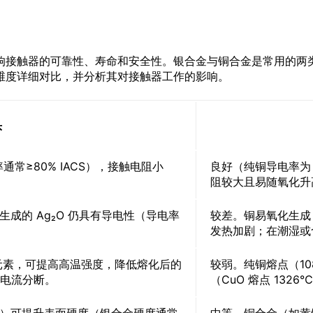
响接触器的可靠性、寿命和安全性。银合金与铜合金是常用的两
维度详细对比，并分析其对接触器工作的影响。
头
率通常≥80% IACS），接触电阻小
良好（纯铜导电率为 9
阻较大且易随氧化升
成的 Ag₂O 仍具有导电性（导电率
较差。铜易氧化生成 
发热加剧；在潮湿或
）等元素，可提高高温强度，降低熔化后的
较弱。纯铜熔点（1
大电流分断。
（CuO 熔点 13
 颗粒）可提升表面硬度（银合金硬度通常
中等。铜合金（如黄