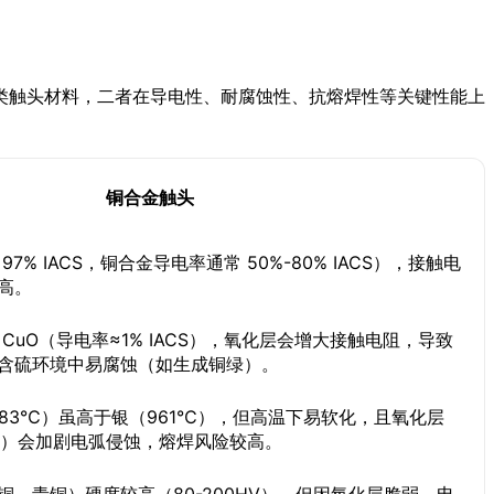
类触头材料，二者在导电性、耐腐蚀性、抗熔焊性等关键性能上
铜合金触头
7% IACS，铜合金导电率通常 50%-80% IACS），接触电
高。
CuO（导电率≈1% IACS），氧化层会增大接触电阻，导致
含硫环境中易腐蚀（如生成铜绿）。
083℃）虽高于银（961℃），但高温下易软化，且氧化层
26℃）会加剧电弧侵蚀，熔焊风险较高。
铜、青铜）硬度较高（80-200HV），但因氧化层脆弱，电